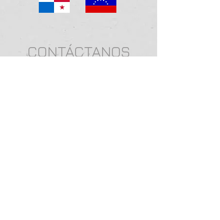
CONTÁCTANOS
(305) 592-1669
cgarcia@marlinscons.com
rpedroso@marlinscons.com
CERTIFICADO
BONDED WAREHOUSE
SITIO POR