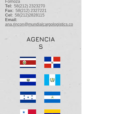
Fornoza
Tel:
58(212) 2323270
Fax:
58(212)
2327221
Cel:
58(212)2828115
Email:
ana.rincon@mundialcargologistics.co
AGENCIA
S