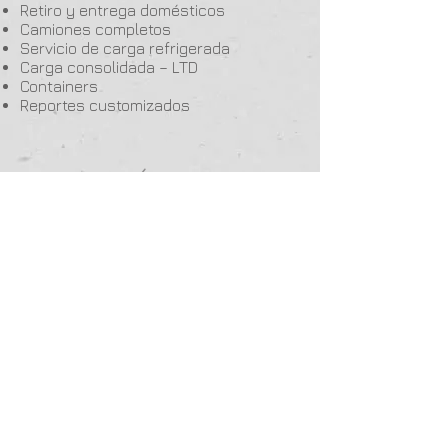
Retiro y entrega domésticos
Camiones completos
Servicio de carga refrigerada
Carga consolidada – LTD
Containers
Reportes customizados
CONTÁCTANOS
(305) 592-1669
cgarcia@marlinscons.com
rpedroso@marlinscons.com
CERTIFICADO
BONDED WAREHOUSE