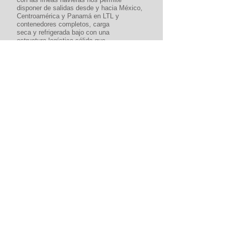
disponer de salidas desde y hacia México,
Centroamérica y Panamá en LTL y
contenedores completos, carga
seca y refrigerada bajo con una
estructura logística sólida que
garantiza un servicio de primera clase.
MÁS
CONTÁCTANOS
(305) 592-1669
cgarcia@marlinscons.com
rpedroso@marlinscons.com
CERTIFICADO