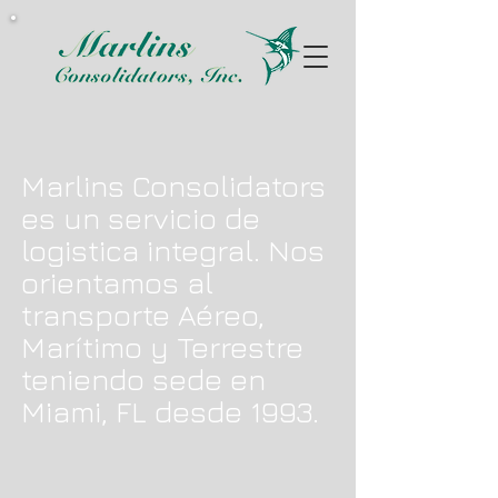
Marlins Consolidators
es un servicio de
logistica integral. Nos
orientamos al
transporte Aéreo,
Marítimo y Terrestre
teniendo sede en
Miami, FL desde 1993.